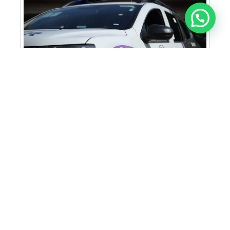
Anunciar ou recomendar matéria
Cabine Lilás: Polícia Militar amplia apoio e
proteção às mulheres vítimas de violência
Homem é preso em flagrante por tráfico