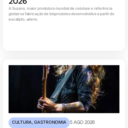
2026
A Suzano, maior produtora mundial de celulose e referência
global na fabricação de bioprodutos desenvolvidos a partir do
eucalipto, aderiu
CULTURA
,
GASTRONOMIA
5 AGO 2026