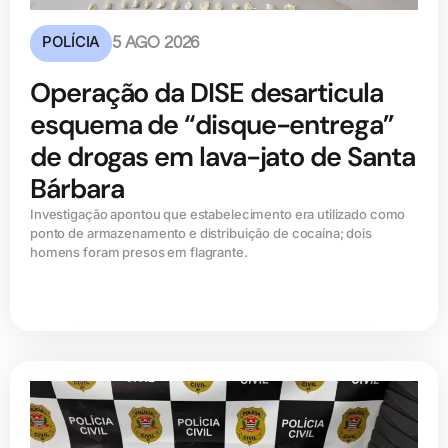
POLÍCIA
5 AGO 2026
Operação da DISE desarticula
esquema de “disque-entrega”
de drogas em lava-jato de Santa
Bárbara
Investigação apontou que estabelecimento era utilizado como
ponto de armazenamento e distribuição de cocaína; dois
homens foram presos em flagrante.