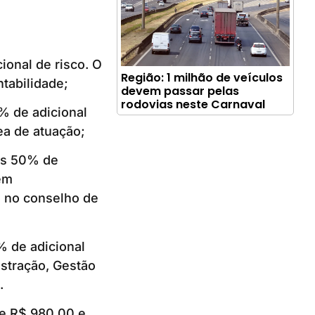
ional de risco. O
Região: 1 milhão de veículos
tabilidade;
devem passar pelas
rodovias neste Carnaval
% de adicional
ea de atuação;
ais 50% de
em
o no conselho de
% de adicional
istração, Gestão
.
de R$ 980,00 e