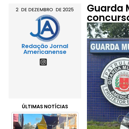
Guarda 
2
DE
DEZEMBRO
DE
2025
concurso
Redação Jornal
Americanense
ÚLTIMAS NOTÍCIAS