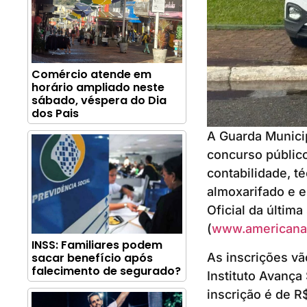
Comércio atende em
horário ampliado neste
sábado, véspera do Dia
dos Pais
A Guarda Munici
concurso público
contabilidade, t
almoxarifado e e
Oficial da última
(
www.americana.
INSS: Familiares podem
As inscrições vã
sacar benefício após
falecimento de segurado?
Instituto Avança 
inscrição é de R