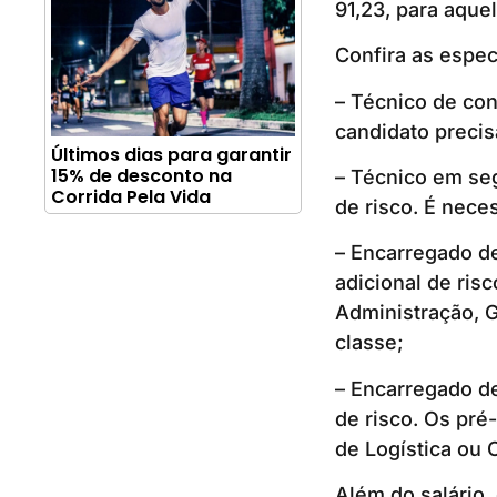
91,23, para aque
Confira as espec
– Técnico de con
candidato precis
Últimos dias para garantir
15% de desconto na
– Técnico em seg
Corrida Pela Vida
de risco. É nece
– Encarregado d
adicional de ris
Administração, G
classe;
– Encarregado de
de risco. Os pré
de Logística ou 
Além do salário,