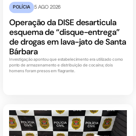
POLÍCIA
5 AGO 2026
Operação da DISE desarticula
esquema de “disque-entrega”
de drogas em lava-jato de Santa
Bárbara
Investigação apontou que estabelecimento era utilizado como
ponto de armazenamento e distribuição de cocaína; dois
homens foram presos em flagrante.