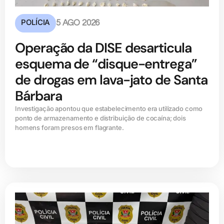
POLÍCIA
5 AGO 2026
Operação da DISE desarticula
esquema de “disque-entrega”
de drogas em lava-jato de Santa
Bárbara
Investigação apontou que estabelecimento era utilizado como
ponto de armazenamento e distribuição de cocaína; dois
homens foram presos em flagrante.