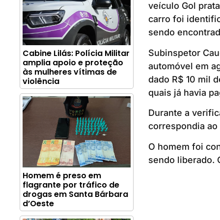
veículo Gol prata
carro foi identi
sendo encontrad
Subinspetor Cauê
Cabine Lilás: Polícia Militar
amplia apoio e proteção
automóvel em ag
às mulheres vítimas de
dado R$ 10 mil 
violência
quais já havia p
Durante a verifi
correspondia ao 
O homem foi con
sendo liberado. 
Homem é preso em
flagrante por tráfico de
drogas em Santa Bárbara
d’Oeste