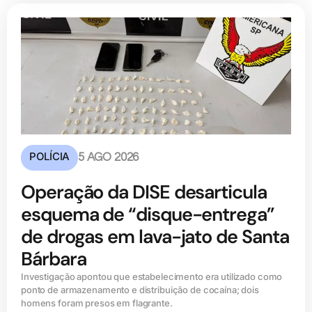
POLÍCIA
5 AGO 2026
Operação da DISE desarticula
esquema de “disque-entrega”
de drogas em lava-jato de Santa
Bárbara
Investigação apontou que estabelecimento era utilizado como
ponto de armazenamento e distribuição de cocaína; dois
homens foram presos em flagrante.