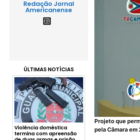
Redação Jornal
Americanense
ÚLTIMAS NOTÍCIAS
Projeto que perm
Violência doméstica
pela Câmara em 
termina com apreensão
de duas armas e prisão