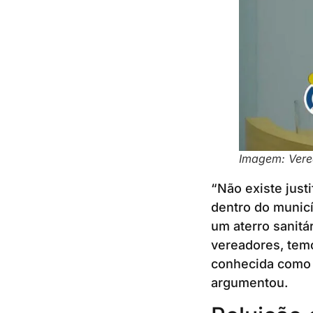
Imagem: Vere
“Não existe justi
dentro do munic
um aterro sanitá
vereadores, temo
conhecida como p
argumentou.