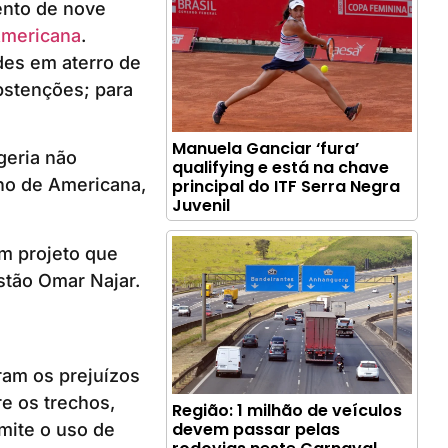
ento de nove
Americana
.
ades em aterro de
bstenções; para
Manuela Ganciar ‘fura’
geria não
qualifying e está na chave
rno de Americana,
principal do ITF Serra Negra
Juvenil
m projeto que
stão Omar Najar.
ram os prejuízos
re os trechos,
Região: 1 milhão de veículos
devem passar pelas
mite o uso de