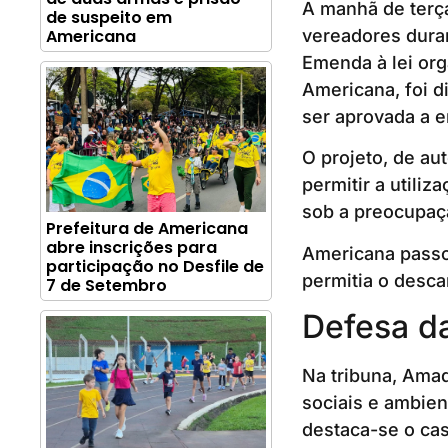
A manhã de terça
de suspeito em
vereadores dura
Americana
Emenda à lei org
Americana, foi d
ser aprovada a e
O projeto, de au
permitir a utili
sob a preocupaç
Prefeitura de Americana
abre inscrições para
Americana passou
participação no Desfile de
permitia o desca
7 de Setembro
Defesa d
Na tribuna, Ama
sociais e ambien
destaca-se o cas