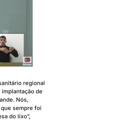
anitário regional
 implantação de
rande. Nós,
 que sempre foi
a do lixo”,