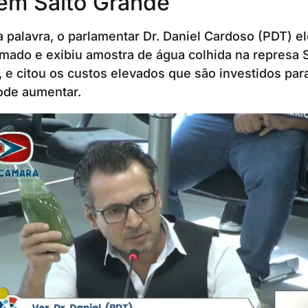
 em Salto Grande
 palavra, o parlamentar Dr. Daniel Cardoso (PDT) el
ado e exibiu amostra de água colhida na represa S
, e citou os custos elevados que são investidos para
ode aumentar.