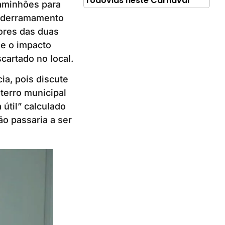
rodovias neste Carnaval
aminhões para
o derramamento
ores das duas
e o impacto
cartado no local.
ia, pois discute
terro municipal
útil” calculado
ão passaria a ser