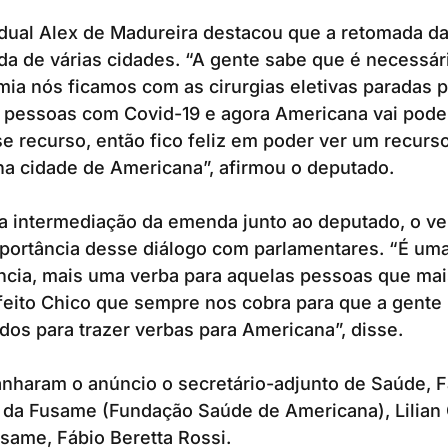
dual Alex de Madureira destacou que a retomada da
a de várias cidades. “A gente sabe que é necessár
ia nós ficamos com as cirurgias eletivas paradas p
 pessoas com Covid-19 e agora Americana vai poder
e recurso, então fico feliz em poder ver um recurso
a cidade de Americana”, afirmou o deputado.
a intermediação da emenda junto ao deputado, o ve
mportância desse diálogo com parlamentares. “É uma
ncia, mais uma verba para aquelas pessoas que mai
feito Chico que sempre nos cobra para que a gente
dos para trazer verbas para Americana”, disse.
aram o anúncio o secretário-adjunto de Saúde, Fá
 da Fusame (Fundação Saúde de Americana), Lilian 
same, Fábio Beretta Rossi.