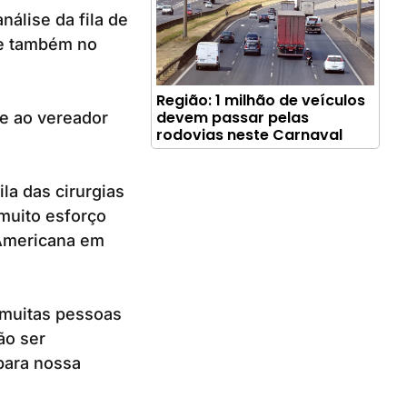
nálise da fila de
 e também no
Região: 1 milhão de veículos
devem passar pelas
 e ao vereador
rodovias neste Carnaval
la das cirurgias
muito esforço
 Americana em
 muitas pessoas
ão ser
para nossa