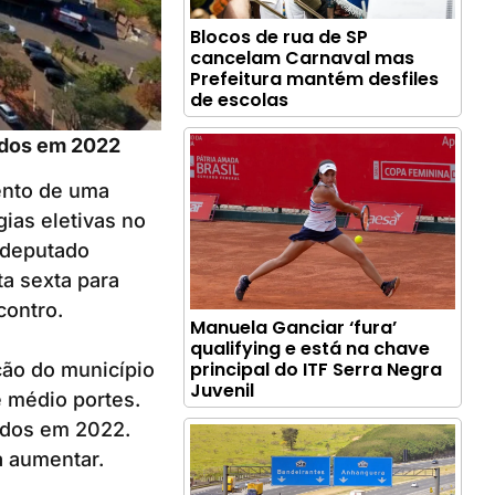
Blocos de rua de SP
cancelam Carnaval mas
Prefeitura mantém desfiles
de escolas
ados em 2022
mento de uma
ias eletivas no
o deputado
ta sexta para
contro.
Manuela Ganciar ‘fura’
qualifying e está na chave
principal do ITF Serra Negra
ção do município
Juvenil
e médio portes.
ados em 2022.
a aumentar.