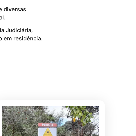
e diversas
al.
a Judiciária,
to em residência.