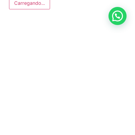
Carregando...
Anunciar ou recomendar matéria
ÚLTIMAS NOTÍCIAS
DIG de Americana recupera caminhão
furtado e prende dois suspeitos em oficina