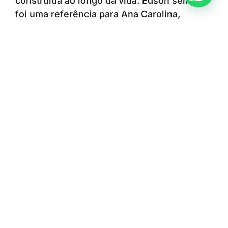
construída ao longo da vida. Edson sempre
foi uma referência para Ana Carolina,
enquanto a escolha e a dedicação da filha à
enfermagem também contribuíram para que
ele encontrasse uma nova oportunidade de
seguir cuidando das pessoas. A convivência
diária no ambiente profissional permite que
a relação entre pai e filha continue se
fortalecendo e que eles sigam aprendendo
um com o outro.
Para Ana Carolina, trabalhar no mesmo
hospital que o pai representa orgulho e a
oportunidade de conviver diariamente com
uma das suas principais referências.
“O Hospital Municipal de Americana faz
parte da nossa história de uma forma muito