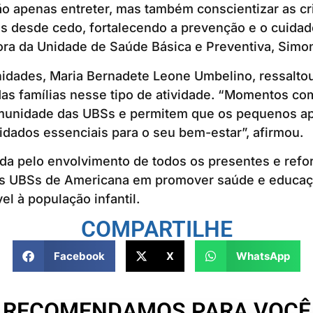
o apenas entreter, mas também conscientizar as cr
s desde cedo, fortalecendo a prevenção e o cuidad
ora da Unidade de Saúde Básica e Preventiva, Simo
idades, Maria Bernadete Leone Umbelino, ressaltou
das famílias nesse tipo de atividade. “Momentos co
munidade das UBSs e permitem que os pequenos a
uidados essenciais para o seu bem-estar”, afirmou.
da pelo envolvimento de todos os presentes e refo
s UBSs de Americana em promover saúde e educaç
vel à população infantil.
COMPARTILHE
Facebook
X
WhatsApp
RECOMENDAMOS PARA VOCÊ