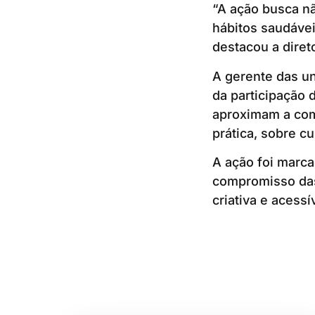
“A ação busca nã
hábitos saudávei
destacou a diret
A gerente das un
da participação 
aproximam a co
prática, sobre c
A ação foi marca
compromisso da
criativa e acessí