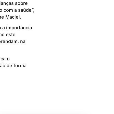
ianças sobre
o com a saúde”,
ne Maciel.
 a importância
mo este
prendam, na
rça o
ão de forma