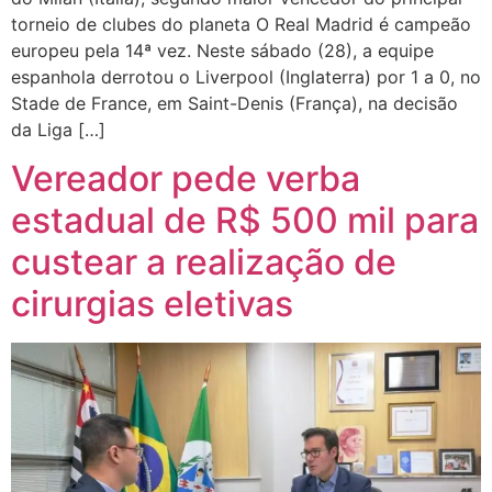
torneio de clubes do planeta O Real Madrid é campeão
europeu pela 14ª vez. Neste sábado (28), a equipe
espanhola derrotou o Liverpool (Inglaterra) por 1 a 0, no
Stade de France, em Saint-Denis (França), na decisão
da Liga […]
Vereador pede verba
estadual de R$ 500 mil para
custear a realização de
cirurgias eletivas