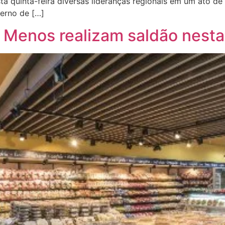
sta quinta-feira diversas lideranças regionais em um ato de
verno de […]
Menos realizam saldão nesta