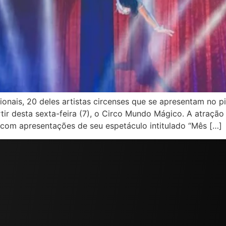
ionais, 20 deles artistas circenses que se apresentam no 
rtir desta sexta-feira (7), o Circo Mundo Mágico. A atração
om apresentações de seu espetáculo intitulado “Mês […]