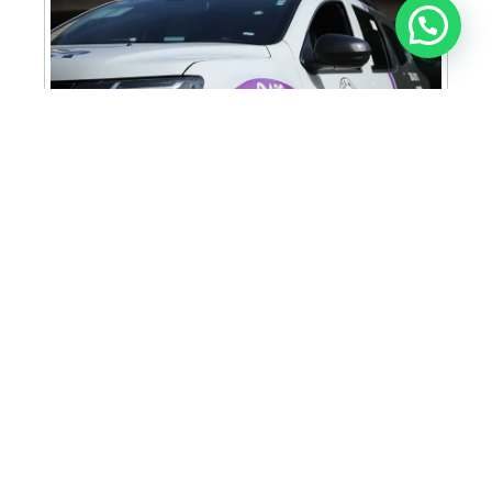
Anunciar ou recomendar matéria
Cabine Lilás: Polícia Militar amplia apoio e
proteção às mulheres vítimas de violência
Homem é preso em flagrante por tráfico
de drogas em Santa Bárbara d’Oeste