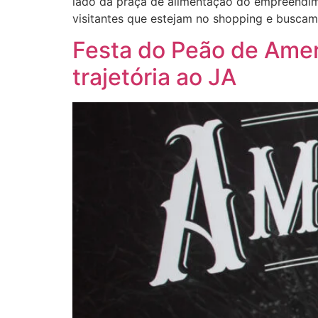
lado da praça de alimentação do empreendim
visitantes que estejam no shopping e buscam
Festa do Peão de Amer
trajetória ao JA