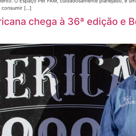
ento. O Espaço Pet FAM, cuidadosamente planejado, é um n
 consumir […]
icana chega à 36ª edição e B