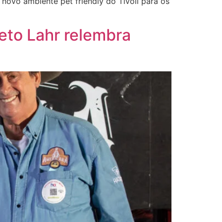
ovo ambiente pet friendly do Tivoli para os
eto Lahr relembra