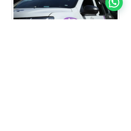
Anunciar ou recomendar matéria
Cabine Lilás: Polícia Militar amplia apoio e
proteção às mulheres vítimas de violência
Homem é preso em flagrante por tráfico
de drogas em Santa Bárbara d’Oeste