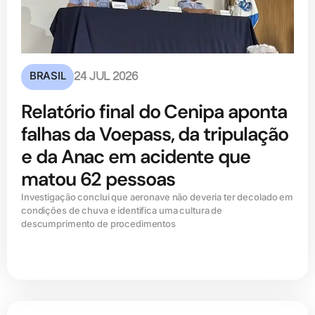
BRASIL
24 JUL 2026
Relatório final do Cenipa aponta
falhas da Voepass, da tripulação
e da Anac em acidente que
matou 62 pessoas
Investigação conclui que aeronave não deveria ter decolado em
condições de chuva e identifica uma cultura de
descumprimento de procedimentos