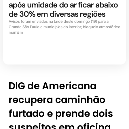
após umidade do ar ficar abaixo
de 30% em diversas regiões
Avisos foram enviados na tarde deste domingo (19) para a
Grande São Paulo e municípios do interior; bloqueio atmosférico
mantém
DIG de Americana
recupera caminhão
furtado e prende dois
suspeitos em oficina