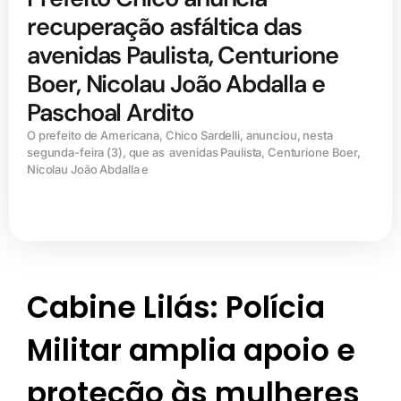
recuperação asfáltica das
avenidas Paulista, Centurione
Boer, Nicolau João Abdalla e
Paschoal Ardito
O prefeito de Americana, Chico Sardelli, anunciou, nesta
segunda-feira (3), que as avenidas Paulista, Centurione Boer,
Nicolau João Abdalla e
Cabine Lilás: Polícia
Militar amplia apoio e
proteção às mulheres