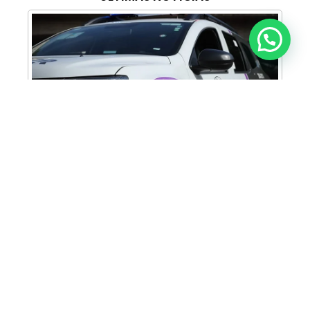
Anunciar ou recomendar matéria
Cabine Lilás: Polícia Militar amplia apoio e
proteção às mulheres vítimas de violência