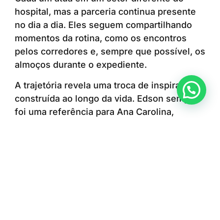
hospital, mas a parceria continua presente
no dia a dia. Eles seguem compartilhando
momentos da rotina, como os encontros
pelos corredores e, sempre que possível, os
almoços durante o expediente.
A trajetória revela uma troca de inspirações
Anunciar ou recomendar matéria
construída ao longo da vida. Edson sempre
foi uma referência para Ana Carolina,
enquanto a escolha e a dedicação da filha à
enfermagem também contribuíram para que
ele encontrasse uma nova oportunidade de
seguir cuidando das pessoas. A convivência
diária no ambiente profissional permite que
a relação entre pai e filha continue se
fortalecendo e que eles sigam aprendendo
um com o outro.