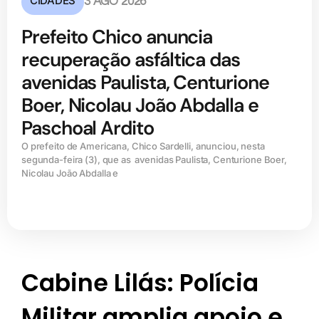
CIDADES
3 AGO 2026
Prefeito Chico anuncia
recuperação asfáltica das
avenidas Paulista, Centurione
Boer, Nicolau João Abdalla e
Paschoal Ardito
O prefeito de Americana, Chico Sardelli, anunciou, nesta
segunda-feira (3), que as avenidas Paulista, Centurione Boer,
Nicolau João Abdalla e
Cabine Lilás: Polícia
Militar amplia apoio e