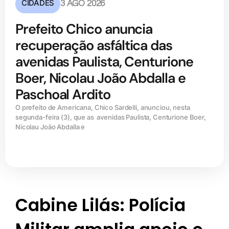
CIDADES
3 AGO 2026
Prefeito Chico anuncia
recuperação asfáltica das
avenidas Paulista, Centurione
Boer, Nicolau João Abdalla e
Paschoal Ardito
O prefeito de Americana, Chico Sardelli, anunciou, nesta
segunda-feira (3), que as avenidas Paulista, Centurione Boer,
Nicolau João Abdalla e
Cabine Lilás: Polícia