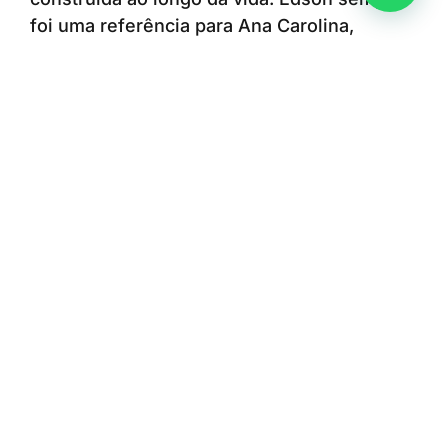
foi uma referência para Ana Carolina,
enquanto a escolha e a dedicação da filha à
enfermagem também contribuíram para que
ele encontrasse uma nova oportunidade de
seguir cuidando das pessoas. A convivência
diária no ambiente profissional permite que
a relação entre pai e filha continue se
fortalecendo e que eles sigam aprendendo
um com o outro.
Para Ana Carolina, trabalhar no mesmo
hospital que o pai representa orgulho e a
oportunidade de conviver diariamente com
uma das suas principais referências.
“O Hospital Municipal de Americana faz
parte da nossa história de uma forma muito