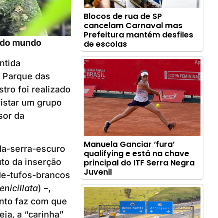
Blocos de rua de SP
cancelam Carnaval mas
Prefeitura mantém desfiles
s do mundo
de escolas
ntida
o Parque das
tro foi realizado
istar um grupo
sor da
Manuela Ganciar ‘fura’
da-serra-escuro
qualifying e está na chave
uto da inserção
principal do ITF Serra Negra
Juvenil
de-tufos-brancos
enicillata
) –,
ento faz com que
eja, a “carinha”