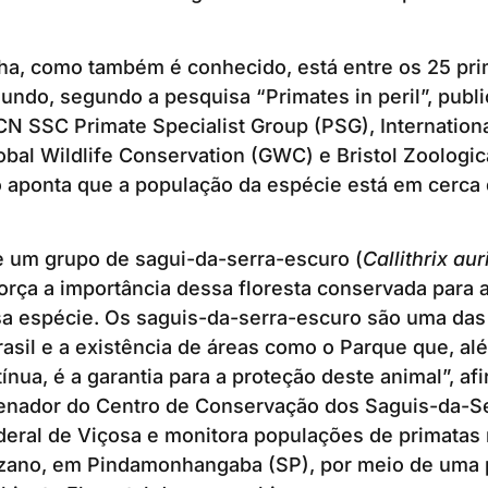
nha, como também é conhecido, está entre os 25 pr
do, segundo a pesquisa “Primates in peril”, publi
N SSC Primate Specialist Group (PSG), Internationa
lobal Wildlife Conservation (GWC) e Bristol Zoologic
aponta que a população da espécie está em cerca d
e um grupo de sagui-da-serra-escuro (
Callithrix aur
orça a importância dessa floresta conservada para
a espécie. Os saguis-da-serra-escuro são uma das
sil e a existência de áreas como o Parque que, al
ínua, é a garantia para a proteção deste animal”, af
nador do Centro de Conservação dos Saguis-da-Se
deral de Viçosa e monitora populações de primatas
uzano, em Pindamonhangaba (SP), por meio de uma 