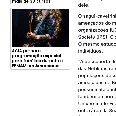
mais de 30 cursos
dele.
O sagui-caveiri
ameaçados do mun
organizações IUC
Society (IPS), G
O mesmo estudo 
ACIA prepara
indivíduos.
programação especial
para famílias durante o
“A descoberta d
FEMAM em Americana
das Neblinas ref
populações dess
ameaçadas do Bra
possui mata cont
também é coorde
Universidade Fe
outra área da S