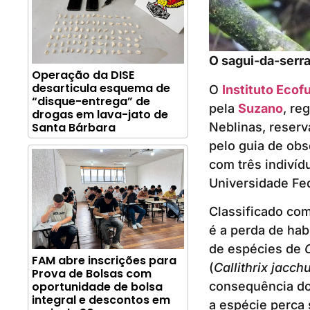
O sagui-da-serr
Operação da DISE
desarticula esquema de
O
Instituto Ecof
“disque-entrega” de
pela
Suzano
, re
drogas em lava-jato de
Neblinas, reserva
Santa Bárbara
pelo guia de obs
com três indivíd
Universidade Fed
Classificado com
é a perda de hab
de espécies de
FAM abre inscrições para
(
Callithrix jacch
Prova de Bolsas com
oportunidade de bolsa
consequência do 
integral e descontos em
a espécie perca 