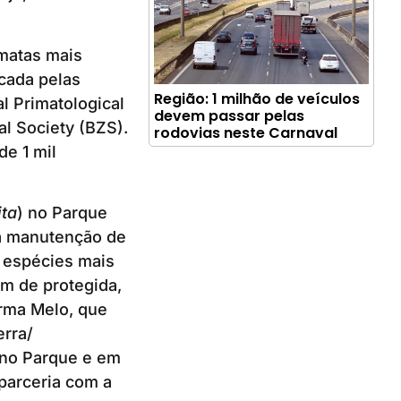
imatas mais
cada pelas
Região: 1 milhão de veículos
l Primatological
devem passar pelas
al Society (BZS).
rodovias neste Carnaval
e 1 mil
ita
) no Parque
 a manutenção de
 espécies mais
ém de protegida,
irma Melo, que
rra/
 no Parque e em
parceria com a