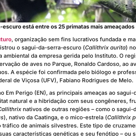
a-escuro está entre os 25 primatas mais ameaçado
uturo
, organização sem fins lucrativos fundada e ma
gistrou o sagui-da-serra-escuro (
Callithrix aurita
) n
 ambiental da empresa gerida pelo Instituto. O regis
ervação de aves no Parque, Ronaldo Cardoso, ao av
uos. A espécie foi confirmada pelo biólogo e profes
eral de Viçosa (UFV), Fabiano Rodrigues de Melo.
o Em Perigo (EN), as principais ameaças ao sagui-
itat natural e a hibridação com seus congêneres, fr
Callithrix
nativos de outras regiões – como o sagui-
us
), nativo da Caatinga, e o mico-estrela (
Callithrix p
tráfico de animais silvestres. Este tipo de cruzam
suas características genéticas e seu fenótipo – ou s