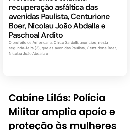
recuperação asfáltica das
avenidas Paulista, Centurione
Boer, Nicolau João Abdalla e
Paschoal Ardito
O prefeito de Americana, Chico Sardelli, anunciou, nesta
segunda-feira (3), que as avenidas Paulista, Centurione Boer,
Nicolau João Abdalla e
Cabine Lilás: Polícia
Militar amplia apoio e
proteção às mulheres