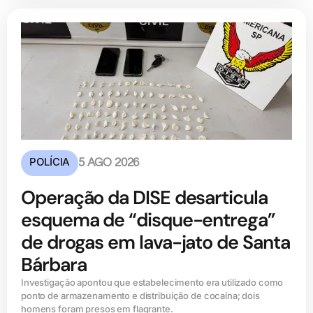
POLÍCIA
5 AGO 2026
Operação da DISE desarticula
esquema de “disque-entrega”
de drogas em lava-jato de Santa
Bárbara
Investigação apontou que estabelecimento era utilizado como
ponto de armazenamento e distribuição de cocaína; dois
homens foram presos em flagrante.