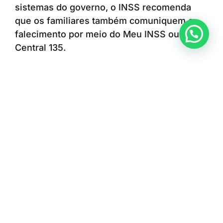
sistemas do governo, o INSS recomenda
que os familiares também comuniquem o
Anunciar ou recomendar matéria
falecimento por meio do Meu INSS ou da
Central 135.
A medida ajuda a evitar depósitos indevidos
e reduz o risco de cobranças relacionadas a
pagamentos realizados após a morte do
segurado.
E o empréstimo consignado?
Outra dúvida frequente envolve os
empréstimos consignados contratados pelo
beneficiário.
Com o encerramento do benefício em razão
do óbito, os descontos das parcelas deixam
de ser feitos automaticamente.