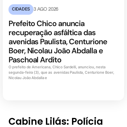
CIDADES
3 AGO 2026
Prefeito Chico anuncia
recuperação asfáltica das
avenidas Paulista, Centurione
Boer, Nicolau João Abdalla e
Paschoal Ardito
O prefeito de Americana, Chico Sardelli, anunciou, nesta
segunda-feira (3), que as avenidas Paulista, Centurione Boer,
Nicolau João Abdalla e
Cabine Lilás: Polícia