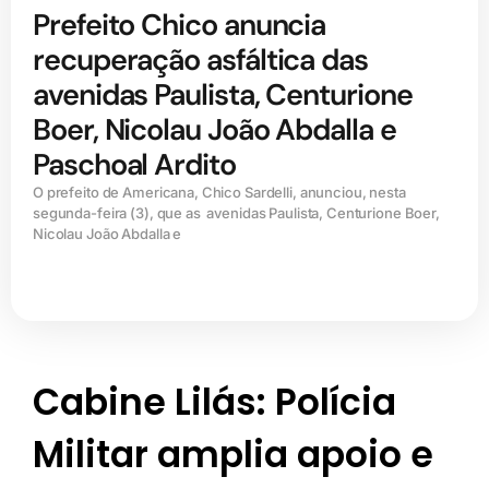
Prefeito Chico anuncia
recuperação asfáltica das
avenidas Paulista, Centurione
Boer, Nicolau João Abdalla e
Paschoal Ardito
O prefeito de Americana, Chico Sardelli, anunciou, nesta
segunda-feira (3), que as avenidas Paulista, Centurione Boer,
Nicolau João Abdalla e
Cabine Lilás: Polícia
Militar amplia apoio e