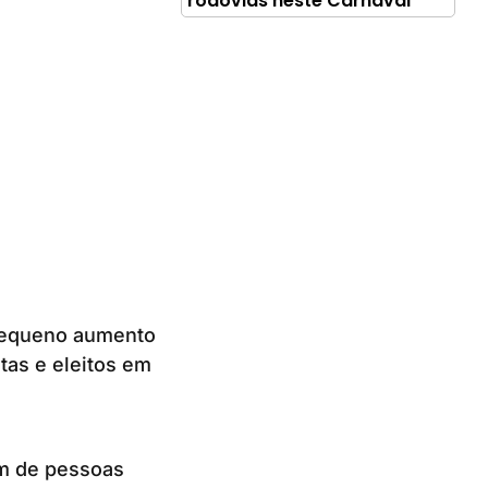
rodovias neste Carnaval
pequeno aumento
tas e eleitos em
am de pessoas