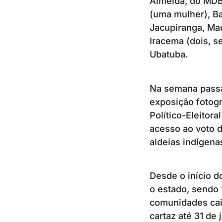
Almeida, do MDB
(uma mulher), Ba
Jacupiranga, Mau
Iracema (dois, s
Ubatuba.
Na semana passad
exposição fotog
Político-Eleitora
acesso ao voto d
aldeias indígena
Desde o início 
o estado, sendo 
comunidades cai
cartaz até 31 de