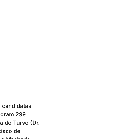
e candidatas
 foram 299
a do Turvo (Dr.
cisco de