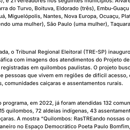
), e 21 vereadores nos seguintes municípios: Álva
rra do Turvo, Boituva, Eldorado (três), Embu-Guaçu 
á, Miguelópolis, Nantes, Nova Europa, Ocuaçu, Pla
endo uma mulher), São Paulo (uma mulher), Taquara
a, o Tribunal Regional Eleitoral (TRE-SP) inaugur
ráfica com imagens dos atendimentos do Projeto de
l registradas em quilombos paulistas. O projeto busca
e pessoas que vivem em regiões de difícil acesso,
s, comunidades caiçaras e assentamentos rurais.
do programa, em 2022, já foram atendidas 132 comu
15 quilombos, 72 aldeias indígenas, 43 assentament
çaras. A mostra “Quilombos: RasTREando nossas or
 janeiro no Espaço Democrático Poeta Paulo Bomfim