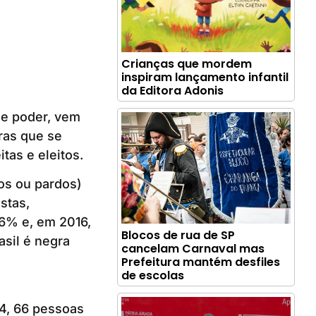
Crianças que mordem
inspiram lançamento infantil
da Editora Adonis
de poder, vem
ras que se
tas e eleitos.
os ou pardos)
stas,
16% e, em 2016,
Blocos de rua de SP
sil é negra
cancelam Carnaval mas
Prefeitura mantém desfiles
de escolas
4, 66 pessoas