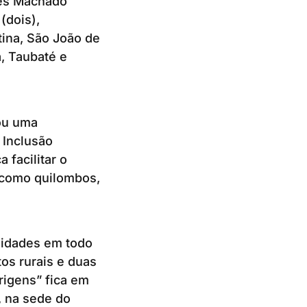
res Machado
(dois),
tina, São João de
, Taubaté e
ou uma
 Inclusão
 facilitar o
 como quilombos,
nidades em todo
os rurais e duas
igens” fica em
, na sede do