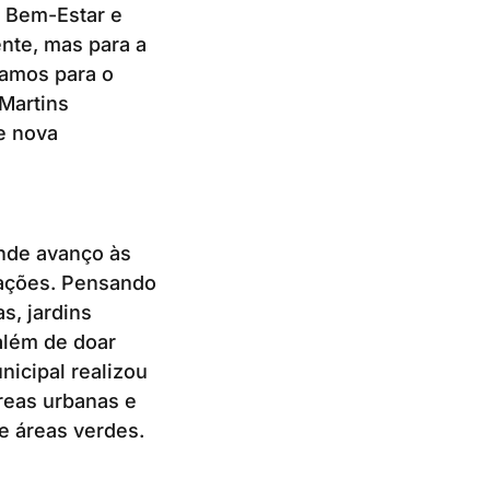
e Bem-Estar e
ente, mas para a
jamos para o
 Martins
 e nova
nde avanço às
rações. Pensando
s, jardins
além de doar
icipal realizou
reas urbanas e
e áreas verdes.