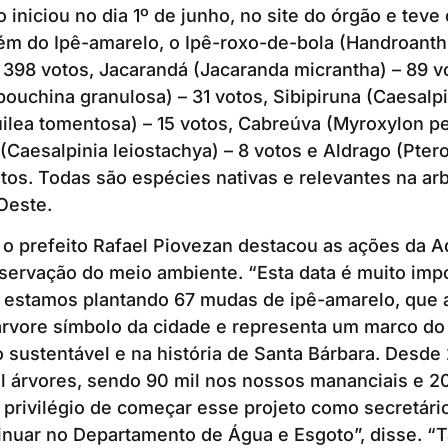
o iniciou no dia 1º de junho, no site do órgão e tev
lém do Ipê-amarelo, o Ipê-roxo-de-bola (Handroant
 398 votos, Jacarandá (Jacaranda micrantha) – 89 v
ouchina granulosa) – 31 votos, Sibipiruna (Caesalpi
uilea tomentosa) – 15 votos, Cabreúva (Myroxylon pe
 (Caesalpinia leiostachya) – 8 votos e Aldrago (Pter
otos. Todas são espécies nativas e relevantes na ar
Oeste.
o prefeito Rafael Piovezan destacou as ações da A
servação do meio ambiente. “Esta data é muito imp
e estamos plantando 67 mudas de ipê-amarelo, que 
rvore símbolo da cidade e representa um marco do
sustentável e na história de Santa Bárbara. Desde 
l árvores, sendo 90 mil nos nossos mananciais e 20
o privilégio de começar esse projeto como secretári
inuar no Departamento de Água e Esgoto”, disse. 