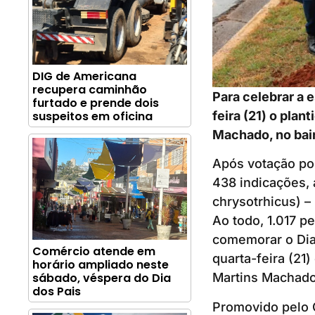
DIG de Americana
recupera caminhão
Para celebrar a 
furtado e prende dois
feira (21) o pla
suspeitos em oficina
Machado, no bair
Após votação pop
438 indicações, 
chrysotrhicus) –
Ao todo, 1.017 pe
comemorar o Dia 
Comércio atende em
quarta-feira (21
horário ampliado neste
sábado, véspera do Dia
Martins Machado,
dos Pais
Promovido pelo 