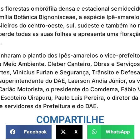
s florestas ombrófila densa e estacional semidecid
amília Botânica Bignoniaceae, a espécie Ipê-amarel
ileiros do centro-oeste, sul, sudeste e também no 
 perde todas as suas folhas e apresenta uma floraç
.
aram o plantio dos Ipês-amarelos o vice-prefeito
e Meio Ambiente, Cleber Canteiro, Obras e Serviços
rtes, Vinícius Furlan e Segurança, Trânsito e Defesa
-superintendente do DAE, Laerson Andia Júnior, os 
Carlão Motorista, o presidente do Comdema, Fábio V
Escoteiro Uirapuru, Paulo Luis Pereira, o diretor da
 servidores da Prefeitura e do DAE.
COMPARTILHE
Facebook
X
WhatsApp