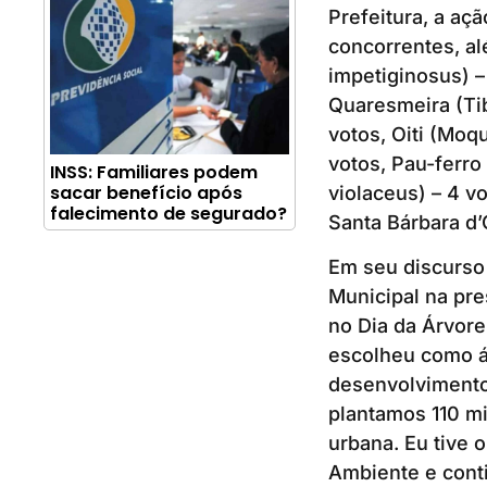
Prefeitura, a açã
concorrentes, a
impetiginosus) –
Quaresmeira (Tib
votos, Oiti (Moq
votos, Pau-ferro
INSS: Familiares podem
sacar benefício após
violaceus) – 4 v
falecimento de segurado?
Santa Bárbara d’
Em seu discurso 
Municipal na pre
no Dia da Árvor
escolheu como á
desenvolvimento 
plantamos 110 mi
urbana. Eu tive 
Ambiente e cont