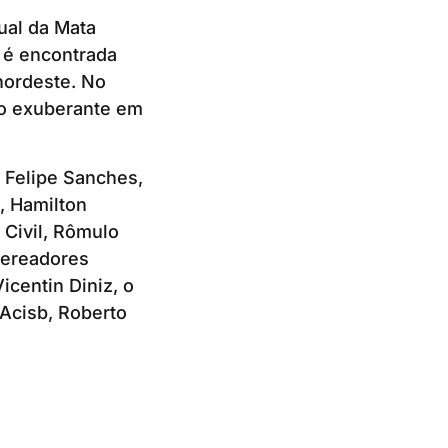
ual da Mata
o é encontrada
nordeste. No
ão exuberante em
 Felipe Sanches,
, Hamilton
 Civil, Rômulo
vereadores
icentin Diniz, o
 Acisb, Roberto