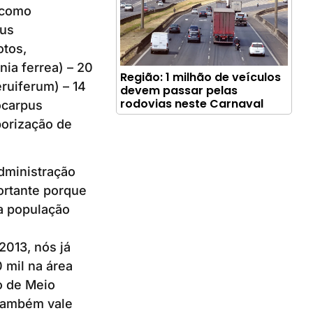
e como
hus
otos,
nia ferrea) – 20
Região: 1 milhão de veículos
ruiferum) – 14
devem passar pelas
rodovias neste Carnaval
ocarpus
borização de
dministração
ortante porque
a população
2013, nós já
 mil na área
o de Meio
“Também vale