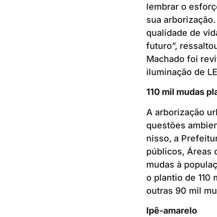
lembrar o esfor
sua arborização.
qualidade de vi
futuro”, ressalt
Machado foi revi
iluminação de LE
110 mil mudas p
A arborização u
questões ambien
nisso, a Prefeitu
públicos, Áreas
mudas à populaç
o plantio de 110
outras 90 mil m
Ipê-amarelo