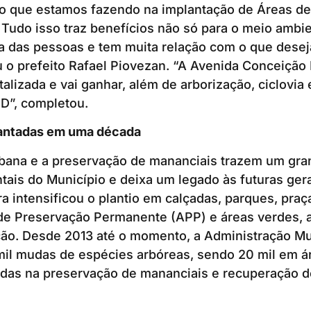
ço que estamos fazendo na implantação de Áreas d
 Tudo isso traz benefícios não só para o meio ambi
da das pessoas e tem muita relação com o que dese
ou o prefeito Rafael Piovezan. “A Avenida Conceição
talizada e vai ganhar, além de arborização, ciclovia
D”, completou.
lantadas em uma década
rbana e a preservação de mananciais trazem um gra
tais do Município e deixa um legado às futuras ge
ra intensificou o plantio em calçadas, parques, praça
 de Preservação Permanente (APP) e áreas verdes, 
ão. Desde 2013 até o momento, a Administração Mun
 mil mudas de espécies arbóreas, sendo 20 mil em á
udas na preservação de mananciais e recuperação d