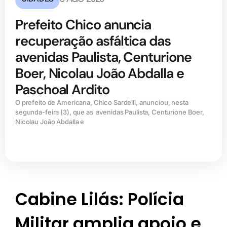
Prefeito Chico anuncia
recuperação asfáltica das
avenidas Paulista, Centurione
Boer, Nicolau João Abdalla e
Paschoal Ardito
O prefeito de Americana, Chico Sardelli, anunciou, nesta
segunda-feira (3), que as avenidas Paulista, Centurione Boer,
Nicolau João Abdalla e
Cabine Lilás: Polícia
Militar amplia apoio e