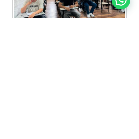
FAM abre inscrições para Prova de Bolsas
com oportunidade de bolsa integral e
descontos em mais de 30 cursos
ACIA prepara programação especial para
famílias durante o FEMAM em Americana
MAIS LIDAS