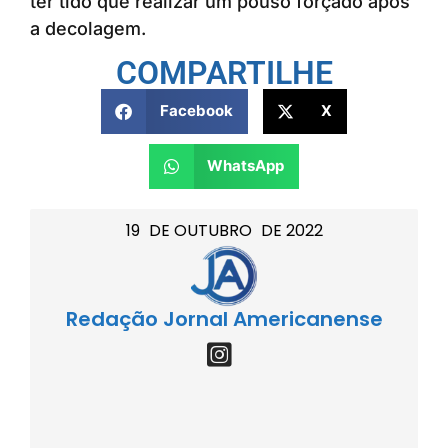
ter tido que realizar um pouso forçado após
a decolagem.
COMPARTILHE
Facebook
X
WhatsApp
19
DE
OUTUBRO
DE
2022
Redação Jornal Americanense