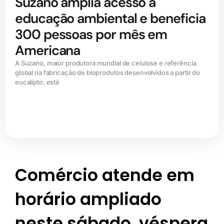
Suzano amplia acesso à
educação ambiental e beneficia
300 pessoas por mês em
Americana
A Suzano, maior produtora mundial de celulose e referência
global na fabricação de bioprodutos desenvolvidos a partir do
eucalipto, está
Comércio atende em
horário ampliado
neste sábado, véspera