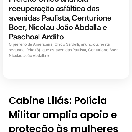
recuperação asfáltica das
avenidas Paulista, Centurione
Boer, Nicolau João Abdalla e
Paschoal Ardito
O prefeito de Americana, Chico Sardelli, anunciou, nesta
segunda-feira (3), que as avenidas Paulista, Centurione Boer,
Nicolau João Abdalla e
Cabine Lilás: Polícia
Militar amplia apoio e
proteção às mulheres