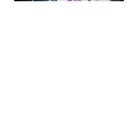
Cabine Lilás: Polícia Militar amplia apoio e
proteção às mulheres vítimas de violência
Homem é preso em flagrante por tráfico
de drogas em Santa Bárbara d’Oeste