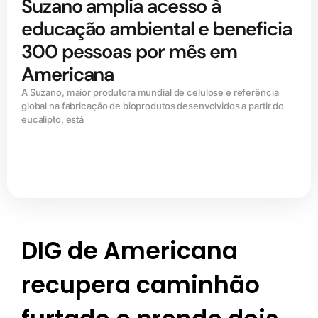
Suzano amplia acesso à
educação ambiental e beneficia
300 pessoas por mês em
Americana
A Suzano, maior produtora mundial de celulose e referência
global na fabricação de bioprodutos desenvolvidos a partir do
eucalipto, está
DIG de Americana
recupera caminhão