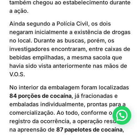
também chegou ao estabelecimento durante
a ação.
Ainda segundo a Polícia Civil, os dois
negaram inicialmente a existência de drogas
no local. Durante as buscas, porém, os
investigadores encontraram, entre caixas de
bebidas empilhadas, a mesma sacola que
havia sido vista anteriormente nas mãos de
V.O.S.
No interior da embalagem foram localizadas
84 porções de cocaína
, já fracionadas e
embaladas individualmente, prontas para a
comercialização. Ao todo, conforme o
Anunciar ou recomendar matéria
registro da ocorrência, a operação resultou
na apreensão de
87 papelotes de cocaína
,
além de dois celulares e um veículo Fiat