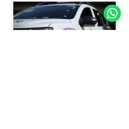
Anunciar ou recomendar matéria
Cabine Lilás: Polícia Militar amplia apoio e
proteção às mulheres vítimas de violência
Homem é preso em flagrante por tráfico