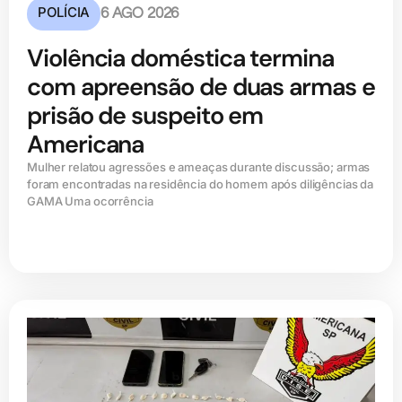
POLÍCIA
6 AGO 2026
Violência doméstica termina
com apreensão de duas armas e
prisão de suspeito em
Americana
Mulher relatou agressões e ameaças durante discussão; armas
foram encontradas na residência do homem após diligências da
GAMA Uma ocorrência