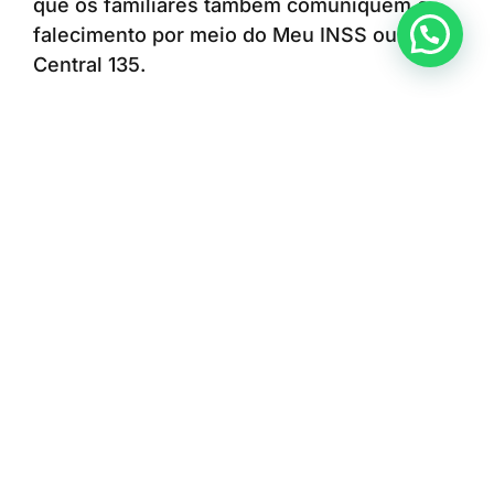
que os familiares também comuniquem o
Anunciar ou recomendar matéria
falecimento por meio do Meu INSS ou da
Central 135.
A medida ajuda a evitar depósitos indevidos
e reduz o risco de cobranças relacionadas a
pagamentos realizados após a morte do
segurado.
E o empréstimo consignado?
Outra dúvida frequente envolve os
empréstimos consignados contratados pelo
beneficiário.
Com o encerramento do benefício em razão
do óbito, os descontos das parcelas deixam
de ser feitos automaticamente.
Além disso, a dívida não é transferida para a