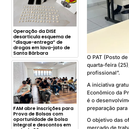
Operação da DISE
desarticula esquema de
“disque-entrega” de
drogas em lava-jato de
Santa Bárbara
O PAT (Posto de
quarta-feira (25
profissional”.
A iniciativa gra
Econômico da Pr
é o desenvolvim
preparação para
FAM abre inscrições para
Prova de Bolsas com
oportunidade de bolsa
O objetivo das o
integral e descontos em
mercado de traba