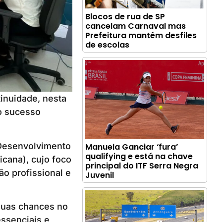
Blocos de rua de SP
cancelam Carnaval mas
Prefeitura mantém desfiles
de escolas
inuidade, nesta
 o sucesso
e Desenvolvimento
Manuela Ganciar ‘fura’
qualifying e está na chave
cana), cujo foco
principal do ITF Serra Negra
o profissional e
Juvenil
 suas chances no
ssenciais e