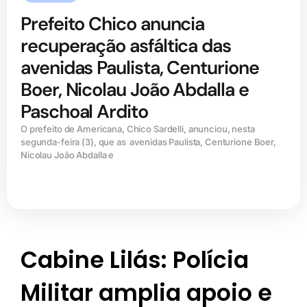
Prefeito Chico anuncia
recuperação asfáltica das
avenidas Paulista, Centurione
Boer, Nicolau João Abdalla e
Paschoal Ardito
O prefeito de Americana, Chico Sardelli, anunciou, nesta
segunda-feira (3), que as avenidas Paulista, Centurione Boer,
Nicolau João Abdalla e
Cabine Lilás: Polícia
Militar amplia apoio e