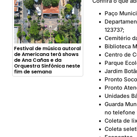
Confira o que ab
Paço Munici
Departament
123737;
Cemitério d
Biblioteca M
Festival de música autoral
de Americana terá shows
Centro de C
de Ana Cañas e da
Parque Ecol
Orquestra Sinfônica neste
Jardim Botân
fim de semana
Pronto Soco
Pronto Aten
Unidades Bá
Guarda Muni
no telefone 
Coleta de li
Coleta selet