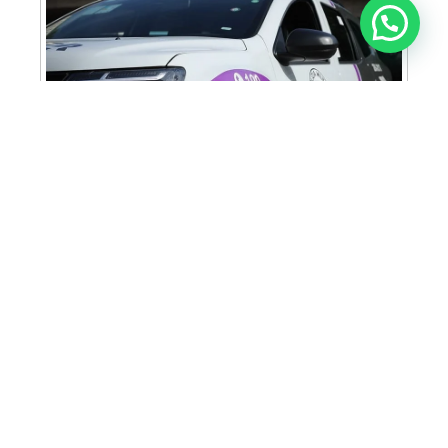
Anunciar ou recomendar matéria
Cabine Lilás: Polícia Militar amplia apoio e
proteção às mulheres vítimas de violência
Homem é preso em flagrante por tráfico
de drogas em Santa Bárbara d’Oeste