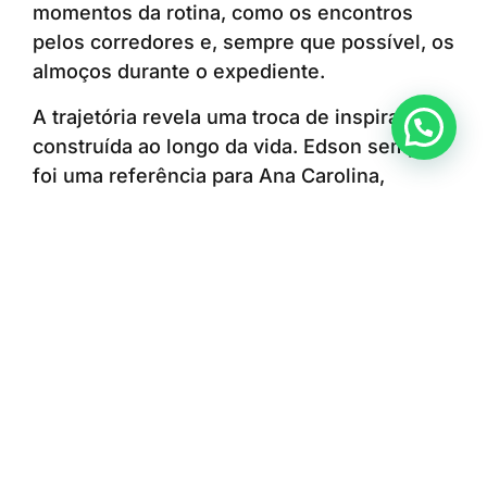
momentos da rotina, como os encontros
pelos corredores e, sempre que possível, os
almoços durante o expediente.
A trajetória revela uma troca de inspirações
Anunciar ou recomendar matéria
construída ao longo da vida. Edson sempre
foi uma referência para Ana Carolina,
enquanto a escolha e a dedicação da filha à
enfermagem também contribuíram para que
ele encontrasse uma nova oportunidade de
seguir cuidando das pessoas. A convivência
diária no ambiente profissional permite que
a relação entre pai e filha continue se
fortalecendo e que eles sigam aprendendo
um com o outro.
Para Ana Carolina, trabalhar no mesmo
hospital que o pai representa orgulho e a