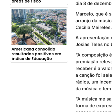
áreas de risco
dia 8 de dezemb
Marcelo, que é s
arranjo da músic
Cecília Meireles,
A apresentação 
Josias Teles no 
Americana consolida
resultados positivos em
“A composição é
índice de Educação
premiação releva
receber é a valo
a canção foi sel
rádios, um incen
da música e tem 
“A música me sa
forma de express