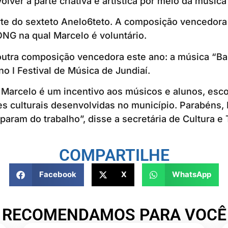
ver a parte criativa e artística por meio da música”
te do sexteto Anelo6teto. A composição vencedora 
 ONG na qual Marcelo é voluntário.
 outra composição vencedora este ano: a música “B
no I Festival de Música de Jundiaí.
Marcelo é um incentivo aos músicos e alunos, esco
s culturais desenvolvidas no município. Parabéns, 
iparam do trabalho”, disse a secretária de Cultura e
COMPARTILHE
Facebook
X
WhatsApp
RECOMENDAMOS PARA VOCÊ