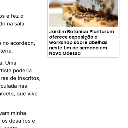
ôs e fez o
do na sala
Jardim Botânico Plantarum
oferece exposição e
workshop sobre abelhas
o no acordeon,
neste fim de semana em
teria.
Nova Odessa
a. Uma
tista poderia
res de inscritos,
iculada nas
arcelo, que vive
avam minha
 os desafios e