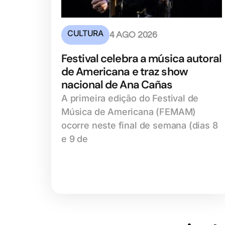
CULTURA
4 AGO 2026
Festival celebra a música autoral
de Americana e traz show
nacional de Ana Cañas
A primeira edição do Festival de
Música de Americana (FEMAM)
ocorre neste final de semana (dias 8
e 9 de