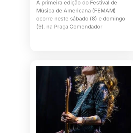
A primeira edição do Festival de
Música de Americana (FEMAM)
ocorre neste sábado (8) e domingo
(9), na Praça Comendador