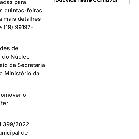
rodovias neste Carnaval
tadas para
s quintas-feiras,
ra mais detalhes
 (19) 99197-
ades de
o do Núcleo
eio da Secretaria
o Ministério da
promover o
 ter
14.399/2022
unicipal de