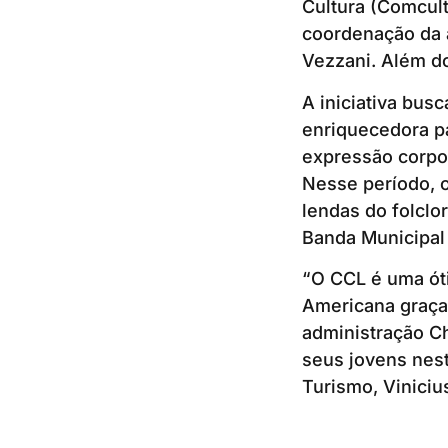
Cultura (Comcult
coordenação da at
Vezzani. Além d
A iniciativa bus
enriquecedora pa
expressão corpor
Nesse período, 
lendas do folclo
Banda Municipal
“O CCL é uma óti
Americana graças
administração Ch
seus jovens nest
Turismo, Vinicius