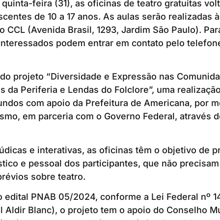
inta-feira (31), as oficinas de teatro gratuitas vol
scentes de 10 a 17 anos. As aulas serão realizadas à
no CCL (Avenida Brasil, 1293, Jardim São Paulo). Pa
 interessados podem entrar em contato pelo telefone
e do projeto “Diversidade e Expressão nas Comunid
 da Periferia e Lendas do Folclore”, uma realizaçã
undos com apoio da Prefeitura de Americana, por m
ismo, em parceria com o Governo Federal, através d
údicas e interativas, as oficinas têm o objetivo de 
stico e pessoal dos participantes, que não precisam
évios sobre teatro.
o edital PNAB 05/2024, conforme a Lei Federal nº 
al Aldir Blanc), o projeto tem o apoio do Conselho M