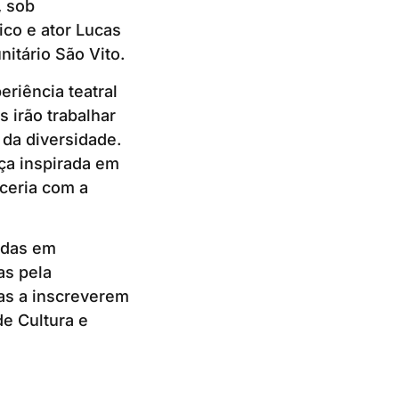
, sob
tico e ator Lucas
itário São Vito.
eriência teatral
 irão trabalhar
 da diversidade.
ça inspirada em
rceria com a
zadas em
as pela
ias a inscreverem
de Cultura e