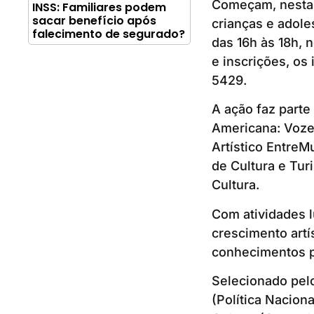
Começam, nesta qu
INSS: Familiares podem
sacar benefício após
crianças e adole
falecimento de segurado?
das 16h às 18h, 
e inscrições, os
5429.
A ação faz part
Americana: Vozes
Artístico EntreM
de Cultura e Tur
Cultura.
Com atividades l
crescimento artí
conhecimentos pr
Selecionado pel
(Política Nacion